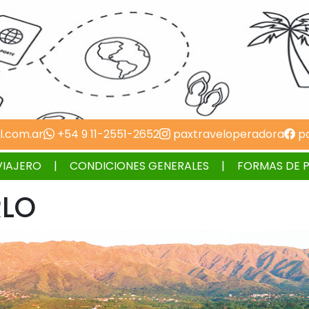
l.com.ar
+54 9 11-2551-2652
paxtraveloperadora
pa
VIAJERO
CONDICIONES GENERALES
FORMAS DE 
RLO