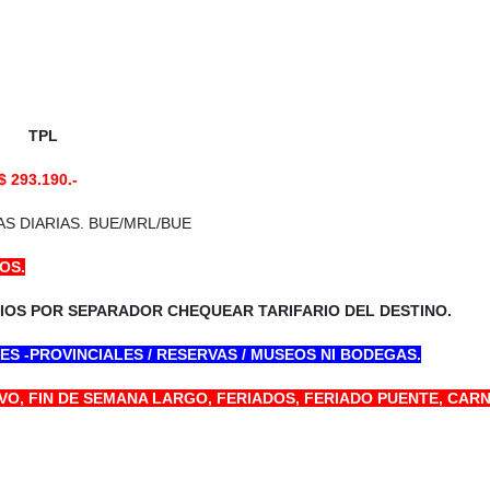
L TPL
$ 293.190.-
AS DIARIAS. BUE/MRL/BUE
OS.
CIOS POR SEPARADOR CHEQUEAR TARIFARIO DEL DESTINO.
S -PROVINCIALES / RESERVAS / MUSEOS NI BODEGAS.
EVO, FIN DE SEMANA LARGO, FERIADOS, FERIADO PUENTE, CAR