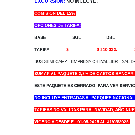
EXCURSION:
NO INCLUYE.
COMISION DEL 12%
OPCIONES DE TARIFA:
BASE SGL DB
TARIFA
$ - $ 310.333.- 
BUS SEMI CAMA - EMPRESA CHEVALLIER - SALID
SUMAR AL PAQUETE 2,8% DE GASTOS BANCARI
ESTE PAQUETE ES CERRADO, PARA VER SERVI
NO INCLUYE ENTRADAS A: PARQUES NACIONALE
TARIFAS NO VALIDAS PARA: NAVIDAD, AÑO NU
VIGENCIA DESDE EL 01/05/2025 AL 31/05/2025.